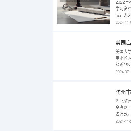
202
学习资
成，天
适合需
2024-11-
资源，
新医学考
美国
美国大
申本的
接近10
望两条
2024-07-
2014
顶尖的
随州
湖北随
高考网
名方式
名。成
2024-11-
学校选