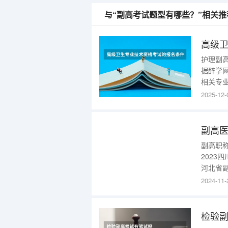
与“副高考试题型有哪些？”相关推
护理副高
据醉学
相关专
相应中
2025-12-
名条件（
后，20
副高
副高职称
2023
河北省副
2023
2024-11-
2023
检验