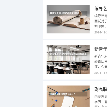
教育系
2022年
编导艺
编导艺
面试对
初印象
提问，
2024-12-
的命运
我们盘
新青年
醉论坛
道，今
的用户
2024-11-
员，不
修改如
用人卫
副高
内蒙古副
学历：
历：有