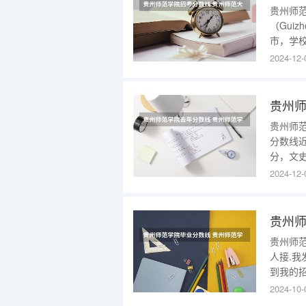
贵州师
（Guiz
市，学
入选高
2024-12-
教师培养
个、全
贵州师
贵州师
分数线近
分，文
拔标准
2024-12-
生全国
高校选
整，以
贵州师
贵州师
人接.我
到我的招
在百度
2024-10-
学院）