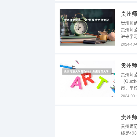
语、政
贵州师
贵州师
贵州师
进来学
身——“
2024-10-
师范学院
中华人
贵州师
贵州师
（Guiz
市，学
西亚、
2024-09-
立长期
国—东
贵州师
线是49