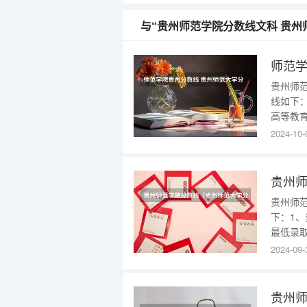
与“贵州师范学院分数线文科 贵州
师范学
贵州师
线如下：
高等教
些学校
2024-10-
开设了
高等学校
贵州
贵州师范
下：1、
最低录取
年在贵
2024-09-
554分
批）最
贵州师