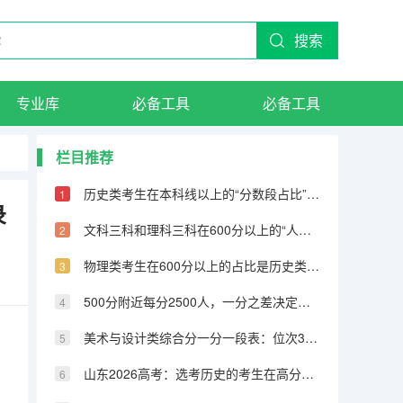
搜索
专业库
必备工具
必备工具
栏目推荐
历史类考生在本科线以上的“分数段占比”下降速率
录
文科三科和理科三科在600分以上的“人数剪刀差”：越往上差距越大
物理类考生在600分以上的占比是历史类的4.7倍，高分段差距悬殊
500分附近每分2500人，一分之差决定公办二本还是民办本科
美术与设计类综合分一分一段表：位次3000-5000考生填报策略
山东2026高考：选考历史的考生在高分段占比最低，仅5.81%