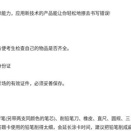
除能力，应用新技术的产品能让你轻松地擦去书写错误!
方便考生检查自己的物品是否齐全。
身份证
考场的有效证件，必须妥善保存。
签字笔(另带两支同颜色的笔芯)、削铅笔刀、橡皮、直尺、圆规、三
答题卡使用的铅笔削得太细，会延长涂卡时间，建议把铅笔削成