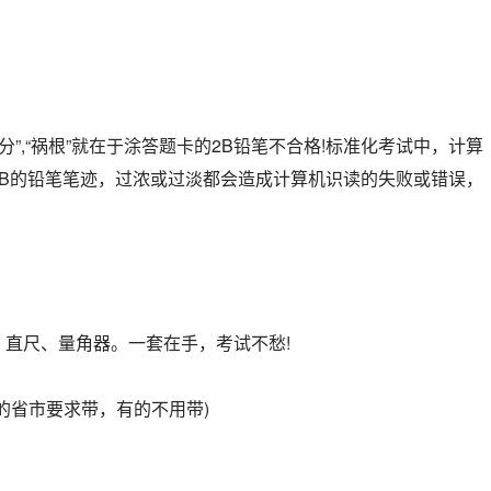
分”,“祸根”就在于涂答题卡的2B铅笔不合格!标准化考试中，计算
2B的铅笔笔迹，过浓或过淡都会造成计算机识读的失败或错误，
、直尺、量角器。一套在手，考试不愁!
的省市要求带，有的不用带)