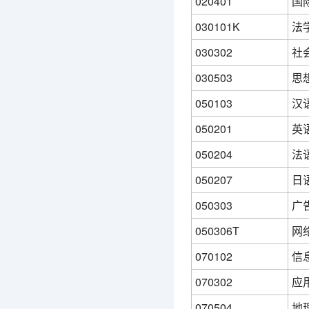
020401
国
030101K
法
030302
社
030503
思
050103
汉
050201
英
050204
法
050207
日
050303
广
050306T
网
070102
信
070302
应
070504
地