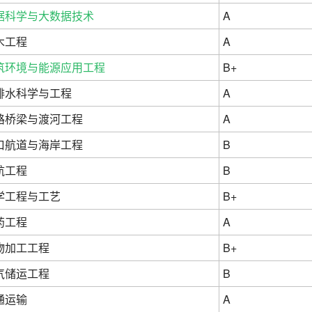
据科学与大数据技术
A
木工程
A
筑环境与能源应用工程
B+
排水科学与工程
A
路桥梁与渡河工程
A
口航道与海岸工程
B
航工程
B
学工程与工艺
B+
药工程
A
物加工工程
B+
气储运工程
B
通运输
A