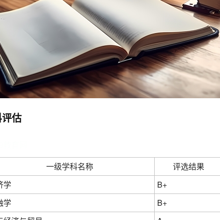
科评估
19教育网
一级学科名称
评选结果
济学
B+
融学
B+