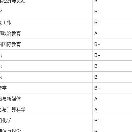
际经济与贸易
A
学
B+
会工作
B+
想政治教育
A
语国际教育
B+
语
B+
语
B
语
B
告学
B+
络与新媒体
A
息与计算科学
A
用化学
B+
理信息科学
B+