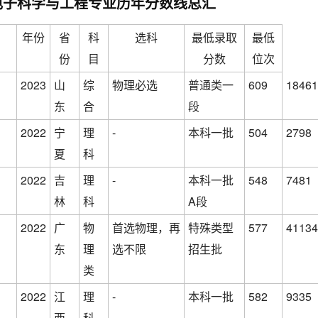
电子科学与工程专业历年分数线总汇
年份
省
科
选科
最低录取
最低
份
目
分数
位次
2023
山
综
物理必选
普通类一
609
18461
东
合
段
2022
宁
理
-
本科一批
504
2798
夏
科
2022
吉
理
-
本科一批
548
7481
林
科
A段
2022
广
物
首选物理，再
特殊类型
577
41134
东
理
选不限
招生批
类
2022
江
理
-
本科一批
582
9335
西
科