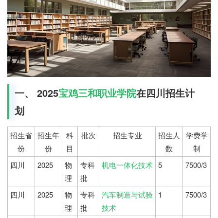
一、 2025
宝鸡三和职业学院
在四川招生计
划
招生省
招生年
科
批次
招生专业
招生人
学费学
份
份
目
数
制
四川
2025
物
专科
机电一体化技术
5
7500/3
理
批
四川
2025
物
专科
汽车制造与试验
1
7500/3
理
批
技术