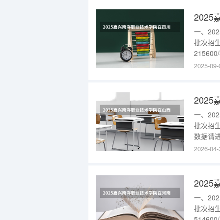
设立，
202
一、2
批次招生
2156
嘉兴南
2025-09-
教育（
孵化开
202
一、2
批次招生
数据请进
技术学
2026-04-
有限公
有限公
202
一、2
批次招
51460