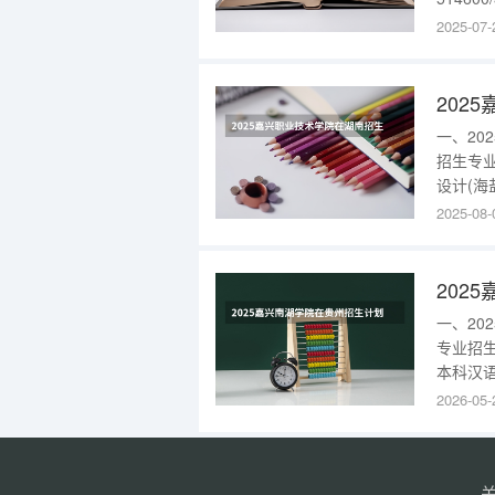
机电一体
2025-07-
51560
史专科批
202
一、2
招生专业
设计(海盐
业技术
2025-08-
校。学
省级文
202
一、2
专业招生
本科汉语
向;)34
2026-05-
经济学2
本科人