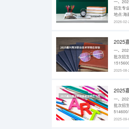
一、2
招生专业
地点:海
地点:海盐
2026-02-
202
专业招生
202
一、2
批次招生
15156
进入：{
2025-08-
院是浙
司、嘉
202
一、2
批次招生
51460
科批数字
2025-09-
职业技