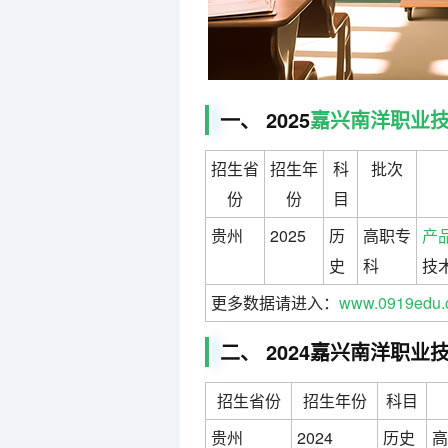
一、 2025
嘉兴南洋职业
招生省
招生年
科
批次
份
份
目
贵州
2025
历
高职专
产
史
科
技术
更多数据请进入：
www.0919edu.
二、 2024嘉兴南洋职
招生省份
招生年份
科目
贵州
2024
历史
高