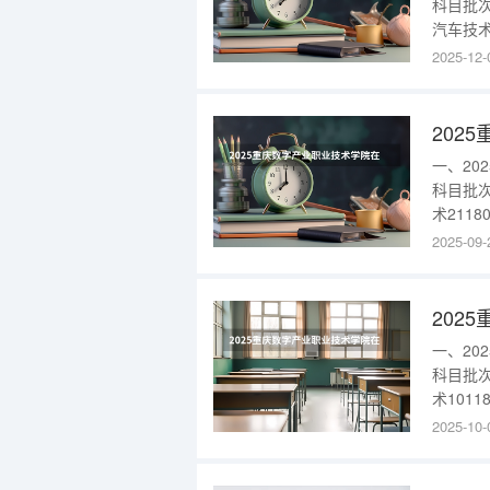
科目批
汽车技术2
重庆20
2025-12-
理高职专
批虚拟现
202
一、2
科目批
术2118
历史专科
2025-09-
息管理51
专科批数
202
一、2
科目批
术1011
2025
2025-10-
会计信息
2025