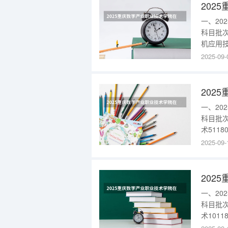
202
一、2
科目批
机应用技
5118
2025-09-
湖北20
高专普通
202
一、2
科目批
术5118
2025
2025-09-
网联汽车
101180
202
一、2
科目批
术1011
历史专科