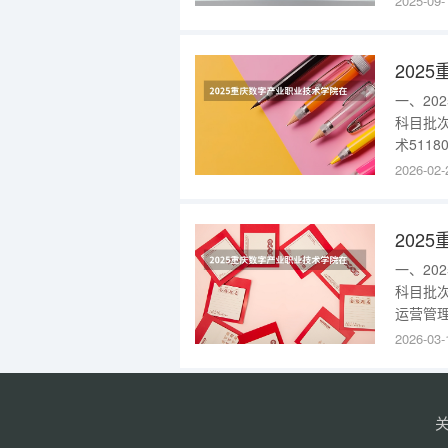
2025-09-
媒体技术1
2025
202
一、2
科目批
术5118
综合专科
2026-02-
息管理51
专科批数
202
一、2
科目批
运营管理
2025
2026-03-
技术31
学院简