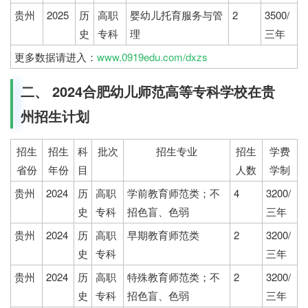
贵州
2025
历
高职
婴幼儿托育服务与管
2
3500/
史
专科
理
三年
更多数据请进入：
www.0919edu.com/dxzs
二、 2024合肥幼儿师范高等专科学校在贵
州招生计划
招生
招生
科
批次
招生专业
招生
学费
省份
年份
目
人数
学制
贵州
2024
历
高职
学前教育师范类；不
4
3200/
史
专科
招色盲、色弱
三年
贵州
2024
历
高职
早期教育师范类
2
3200/
史
专科
三年
贵州
2024
历
高职
特殊教育师范类；不
2
3200/
史
专科
招色盲、色弱
三年