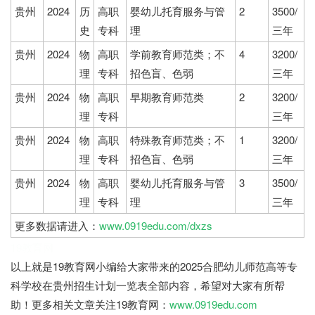
贵州
2024
历
高职
婴幼儿托育服务与管
2
3500/
史
专科
理
三年
贵州
2024
物
高职
学前教育师范类；不
4
3200/
理
专科
招色盲、色弱
三年
贵州
2024
物
高职
早期教育师范类
2
3200/
理
专科
三年
贵州
2024
物
高职
特殊教育师范类；不
1
3200/
理
专科
招色盲、色弱
三年
贵州
2024
物
高职
婴幼儿托育服务与管
3
3500/
理
专科
理
三年
更多数据请进入：
www.0919edu.com/dxzs
19教育网
以上就是19教育网小编给大家带来的2025合肥幼儿师范高等专
科学校在贵州招生计划一览表全部内容，希望对大家有所帮
助！更多相关文章关注19教育网：
www.0919edu.com