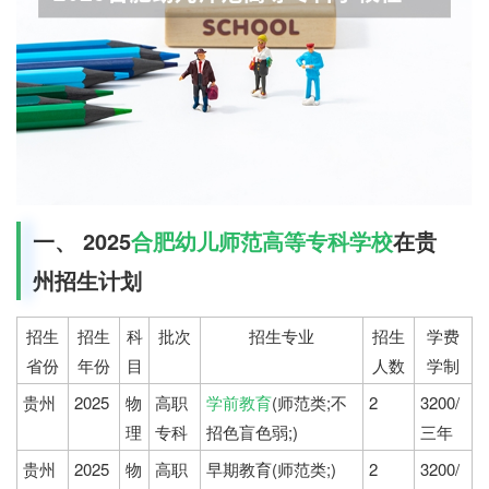
一、 2025
合肥幼儿师范高等专科学校
在贵
州招生计划
招生
招生
科
批次
招生专业
招生
学费
省份
年份
目
人数
学制
贵州
2025
物
高职
学前教育
(师范类;不
2
3200/
理
专科
招色盲色弱;)
三年
贵州
2025
物
高职
早期教育(师范类;)
2
3200/