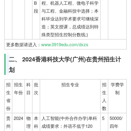
B
程、机器人工程、微电子科学
段
与工程、金融科技中选择；本
科毕业达到学术要求可继续深
造；英文授课，总成绩达到特
殊类型招生控制分数线;)
更多数据请进入：
www.0919edu.com/dxzs
二、 2024香港科技大学(广州)在贵州招生计
划
招
招生
科
批
招生专业
招
学费学
生
年份
目
次
生
制
省
人
份
数
贵
2024
物
本
人工智能(中外合作办学)单科
5
50000/
州
理
科
成绩要求：外语不低于120
四年