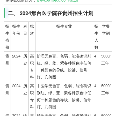
二、 2024邢台医学院在贵州招生计划
招
招生
科
批
招生专业
招
学费
生
年份
目
次
生
学制
省
人
份
数
贵
2024
历
高
护理无色盲、色弱，能准确识别
4
5000/
州
史
职
红、绿、蓝、紫各种颜色中任何
三年
专
一种颜色的导线、按键、信号
科
灯、几何图
贵
2024
历
高
中医学无色盲、色弱，能准确识
4
5000/
州
史
职
别红、绿、蓝、紫各种颜色中任
三年
专
何一种颜色的导线、按键、信号
科
灯、几何图
贵
2024
物
高
护理无色盲、色弱，能准确识别
6
5000/