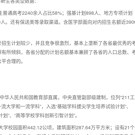
本科新生各类型数据：
生普通高考2240余人占比58%；强基计划898人、地方专项计划
90人。还有保送类等录取渠道。含医学部面向对内招生名额近390
考招生计划较少，并且竞争很激烈，基本上垄断了各省最优秀的
源有所倾斜，各省分配的计划名额基本兼顾了各省的人口总数、
公平合理的。
由中华人民共和国教育部直属，中央直管副部级建制，位列“211工
世界一流大学和一流学科”，入选“基础学科拔尖学生培养试验计划”、
计划”、“高等学校学科创新引智计划”。
大学校园面积442.12公顷，建筑面积287.64万平方米；设有21个