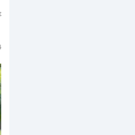
，
究
科