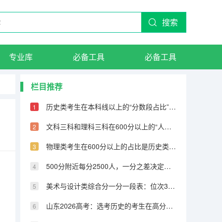
搜索
专业库
必备工具
必备工具
栏目推荐
历史类考生在本科线以上的“分数段占比”下降速率
文科三科和理科三科在600分以上的“人数剪刀差”：越往上差距越大
物理类考生在600分以上的占比是历史类的4.7倍，高分段差距悬殊
500分附近每分2500人，一分之差决定公办二本还是民办本科
美术与设计类综合分一分一段表：位次3000-5000考生填报策略
山东2026高考：选考历史的考生在高分段占比最低，仅5.81%