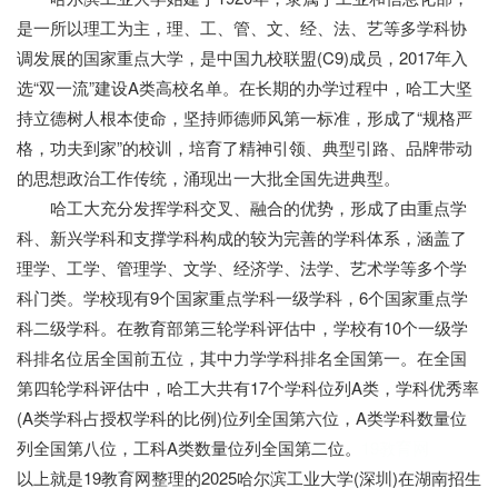
是一所以理工为主，理、工、管、文、经、法、艺等多学科协
调发展的国家重点大学，是中国九校联盟(C9)成员，2017年入
选“双一流”建设A类高校名单。在长期的办学过程中，哈工大坚
持立德树人根本使命，坚持师德师风第一标准，形成了“规格严
格，功夫到家”的校训，培育了精神引领、典型引路、品牌带动
的思想政治工作传统，涌现出一大批全国先进典型。
哈工大充分发挥学科交叉、融合的优势，形成了由重点学
科、新兴学科和支撑学科构成的较为完善的学科体系，涵盖了
理学、工学、管理学、文学、经济学、法学、艺术学等多个学
科门类。学校现有9个国家重点学科一级学科，6个国家重点学
科二级学科。在教育部第三轮学科评估中，学校有10个一级学
科排名位居全国前五位，其中力学学科排名全国第一。在全国
第四轮学科评估中，哈工大共有17个学科位列A类，学科优秀率
(A类学科占授权学科的比例)位列全国第六位，A类学科数量位
列全国第八位，工科A类数量位列全国第二位。
19教育网
以上就是19教育网整理的2025哈尔滨工业大学(深圳)在湖南招生