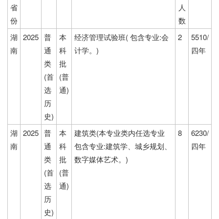
省
人
份
数
湖
2025
普
本
经济管理试验班( 包含专业:会
2
5510/
南
通
科
计学。)
四年
类
批
(首
(普
选
通)
历
史)
湖
2025
普
本
建筑类(本专业类内任选专业
8
6230/
南
通
科
包含专业:建筑学、城乡规划、
四年
类
批
数字媒体艺术。)
(首
(普
选
通)
历
史)