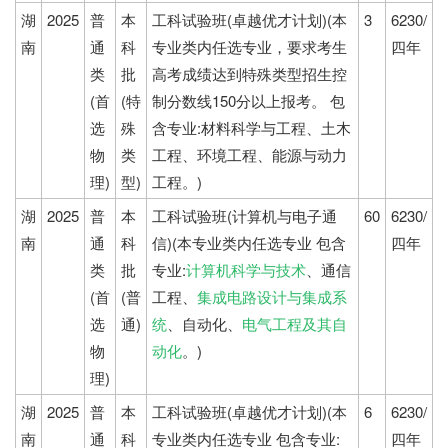
湖
2025
普
本
工科试验班(卓越优才计划)(本
3
6230/
南
通
科
专业类内任选专业，要求考生
四年
类
批
高考成绩达到特殊类型招生控
(首
(特
制分数线150分以上报考。 包
选
殊
含专业:材料科学与工程、土木
物
类
工程、环境工程、能源与动力
理)
型)
工程。)
湖
2025
普
本
工科试验班(计算机与电子通
60
6230/
南
通
科
信)(本专业类内任选专业 包含
四年
类
批
专业:
计算机科学与技术
、通信
(首
(普
工程、
集成电路设计与集成系
选
通)
统
、自动化、
电气工程及其自
物
动化
。)
理)
湖
2025
普
本
工科试验班(卓越优才计划)(本
6
6230/
南
通
科
专业类内任选专业 包含专业:
四年