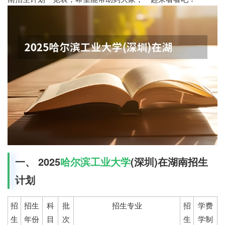
一、 2025
哈尔滨工业大学
(深圳)在湖南招生
计划
招
招生
科
批
招生专业
招
学费
生
年份
目
次
生
学制