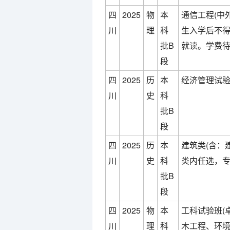
四
2025
物
本
通信工程(中
川
理
科
生入学后不得转
批B
就读。学费待
段
四
2025
历
本
经济管理试验
川
史
科
批B
段
四
2025
历
本
建筑类(含：
川
史
科
类内任选，专
批B
段
四
2025
物
本
工科试验班(
川
理
科
木工程、环境