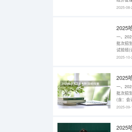
史)本科
2025-08-
划、数字
殊类型)
202
一、20
批次招生
试验班
计与集
2025-10-
深圳市)6
圳)简
202
一、20
批次招生
(含：会
规划、数
2025-09-
科批工科
程、集
202