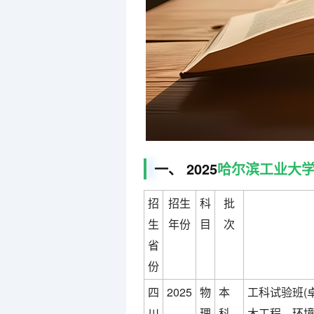
一、 2025
哈尔滨工业大
招
招生
科
批
生
年份
目
次
省
份
四
2025
物
本
工科试验班(
川
理
科
木工程、环境