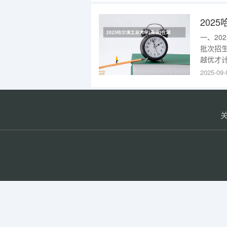
与技术
202
一、20
批次招生
越优才
本专业
2025-09-
100分
计划: