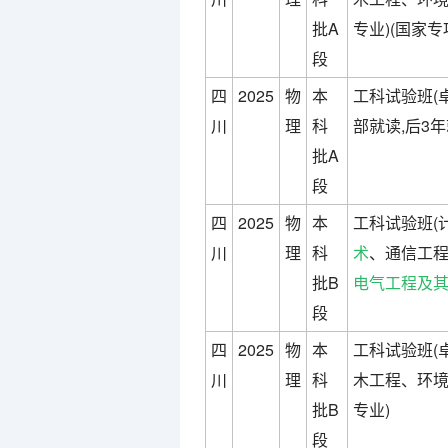
批A
专业)(国家专
段
四
2025
物
本
工科试验班(
川
理
科
部就读,后3年
批A
段
四
2025
物
本
工科试验班(
川
理
科
术
、通信工
批B
电气工程及
段
四
2025
物
本
工科试验班(
川
理
科
木工程、环境
批B
专业)
段