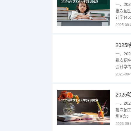
一、20
批次招生
计学)4
艺术)(
2025-09-
算机与
统、自动
202
一、20
批次招生
会计学专
数字媒体
2025-09-
工科试验
电路设
202
一、20
批次招生
圳)(含
学、城乡
2025-09-
2025