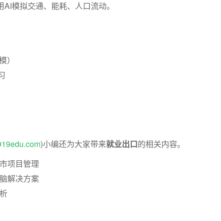
用AI模拟交通、能耗、人口流动。
建模）
习
教育网
0919edu.com
)小编还为大家带来
就业出口
的相关内容。
城市项目管理
大脑解决方案
分析