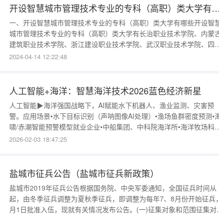
划、数字化城市建设、虚拟现实
开设智慧城市管理技术专业的专科（高职）类
一、开设智慧城市管理技术专业的专科（高职）类大学有哪些开设智
城市管理技术专业的专科（高职）类大学有长治职业技术学院、内蒙
建筑职业技术学院、浙江建设职业技术学院、武汉职业技术学院、四
建筑职业技术学院、云南国土资源职业学院、云南交通职业技术学院
2024-04-14 12:22:48
北京经济管理职业学院、河南建筑职业技术学院、四川城市职业学院
廊坊职业技术学院、黑龙江三江美术职业学院、江西建设职业技术学
院、天津城市建设管理职业技
人工智能+海洋：智慧海洋技术2026蓝色经济新星
人工智能▶海洋强国战略下，AI赋能水下机器人、渔业监测、灾害预
警。应用场景•水下目标识别（声呐图像AI处理）•渔场鱼群密度预测•
啸/赤潮智能预警模型就业企业•中船集团、中科院海洋所•海洋牧场科
公司•起薪12k–18k，出海补贴高院校推荐•哈尔滨工程大学、中国海
2026-02-03 18:47:25
学、上海海洋大学•哈工程依托“船舶与海洋工程”A+学科适合人群对海
有热情、愿接受出海作业的学生。注：本文依据自然资源部《智慧海
盐城市征兵公告（盐城市征兵新政策）
盐城市2019年征兵公告根据国务院、中央军委通知，全国征兵时间从
起，由冬季征兵调整为夏秋季征兵，即调整为每年7、8月份开始征兵
月1日批准入伍，现就有关情况发布公告。(一)征集对象和范围征集对