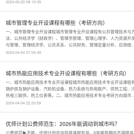
以高中（含职高、中专、技校）毕业以上文化程度的青年为主，优先
2024-06-20 06:10:39
准学历高的青年和应届毕业生入伍。征集的非农业户口男青年，应具
高中毕业以上文化程度；征集的农业户口男青年，应具备初中毕业以
城市管理专业开设课程有哪些（考研方向）
一、城市管理专业开设课程城市管理专业开设课程有公共管理技术与
法、公共经济学（财政学）、管理学原理、管理心理学、人力资源开
与管理、管理经济学、公共关系、公共财务、管理定量分析、应用统
计、管理信息系统、管理文秘。城市史、土木建筑工程概论、城市规
2024-04-04 07:04:49
原理等。二、城市管理专业考研方向城市管理专业考研方向公共管理
区域经济学、公共管理、工商管理
城市热能应用技术专业开设课程有哪些（考研方向）
一、城市热能应用技术专业开设课程城市热能应用技术专业开设课程
锅炉房及锅炉设备、汽轮机设备、热力系统与热电联产、供热工程、
热电三联供、热工仪表等。二、城市热能应用技术专业考研方向城市
能应用技术专业考研方向能源与动力工程
2024-04-04 22:20:59
优师计划公费师范生：2026年能调动到城市吗？
公费师范▶不能。优师计划定向到具体脱贫县，6年服务期内不得跨县