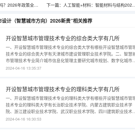
2026年政策全面收紧
下一篇：
人工智能+材料：智能材料与结构2026年航天刚需
市设计（智慧城市方向）2026新贵”相关推荐
开设智慧城市管理技术专业的综合类大学有几所
一、开设智慧城市管理技术专业的综合类大学有哪些开设智慧城市管
技术专业的综合类大学有天津城市建设管理职业技术学院。二、智慧
市管理技术专业简介城市信息化管理主要研究城市规划、数字化城市
设、虚拟现实技术、数字媒体技术等方面的基本知识和技能，在城市
2024-04-16 13:35:37
理、经济和社会各个方面应用信息技术进行城市信息化，涵盖电子政
府、数字城市、电子商务、智能交通、智能建筑等众多领域。例如：
铁、公交实现手机刷卡支付，
开设智慧城市管理技术专业的理科类大学有几所
一、开设智慧城市管理技术专业的理科类大学有哪些开设智慧城市管
技术专业的理科类大学有长治职业技术学院、内蒙古建筑职业技术学
院、浙江建设职业技术学院、武汉职业技术学院、四川建筑职业技术
院、云南国土资源职业学院、云南交通职业技术学院、河南建筑职业
2024-04-16 16:30:53
术学院、四川城市职业学院、廊坊职业技术学院、江西建设职业技术
院。二、智慧城市管理技术专业简介城市信息化管理主要研究城市规