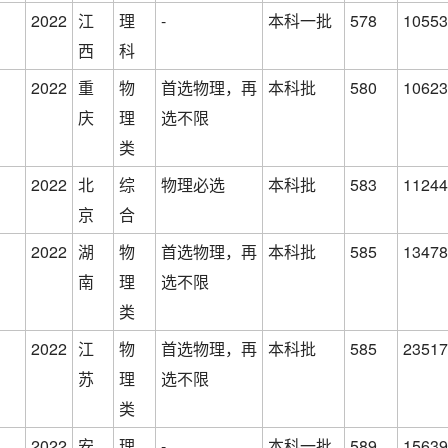
2022
江
理
-
本科一批
578
10553
西
科
2022
重
物
首选物理，再
本科批
580
10623
庆
理
选不限
类
2022
北
综
物理必选
本科批
583
11244
京
合
2022
湖
物
首选物理，再
本科批
585
13478
南
理
选不限
类
2022
江
物
首选物理，再
本科批
585
23517
苏
理
选不限
类
2022
安
理
-
本科一批
589
15639