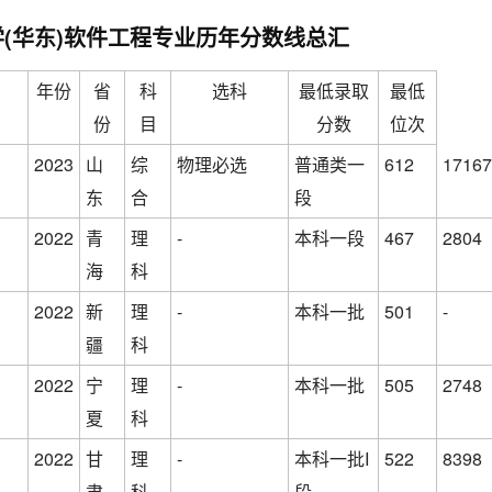
(华东)软件工程专业历年分数线总汇
年份
省
科
选科
最低录取
最低
份
目
分数
位次
2023
山
综
物理必选
普通类一
612
17167
东
合
段
2022
青
理
-
本科一段
467
2804
海
科
2022
新
理
-
本科一批
501
-
疆
科
2022
宁
理
-
本科一批
505
2748
夏
科
2022
甘
理
-
本科一批I
522
8398
肃
科
段