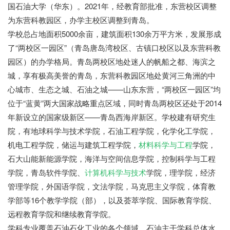
国石油大学（华东）。2021年，经教育部批准，东营校区调整
为东营科教园区，办学主校区调整到青岛。
学校总占地面积
5000余亩，建筑面积130余万平方米，发展形成
了“两校区一园区”（青岛唐岛湾校区、古镇口校区以及东营科教
园区）的办学格局。青岛两校区地处迷人的帆船之都、海滨之
城，享有极高美誉的青岛，东营科教园区地处黄河三角洲的中
心城市、生态之城、石油之城——山东东营，“两校区一园区”均
位于“蓝黄”两大国家战略重点区域，同时青岛两校区还处于2014
年新设立的国家级新区——青岛西海岸新区。学校建有研究生
院，有地球科学与技术学院，石油工程学院，化学化工学院，
机电工程学院，储运与建筑工程学院，
材料科学与工程
学院，
石大山能新能源学院，海洋与空间信息学院，控制科学与工程
学院，青岛软件学院、
计算机科学与技术
学院，理学院，经济
管理学院，外国语学院，文法学院，马克思主义学院，体育教
学部等16个教学学院（部），以及荟萃学院、国际教育学院、
远程教育学院和继续教育学院。
学科专业覆盖石油石化工业的各个领域，石油主干学科总体水