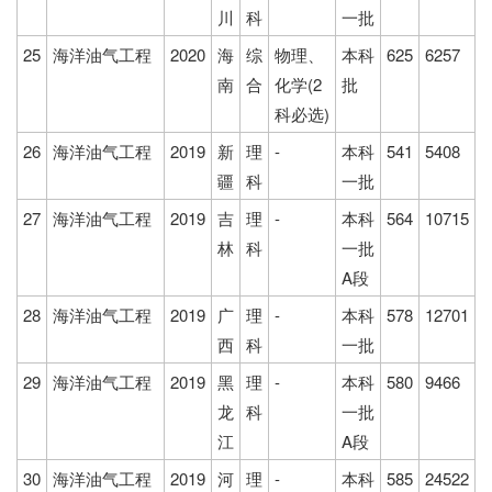
川
科
一批
25
海洋油气工程
2020
海
综
物理、
本科
625
6257
南
合
化学(2
批
科必选)
26
海洋油气工程
2019
新
理
-
本科
541
5408
疆
科
一批
27
海洋油气工程
2019
吉
理
-
本科
564
10715
林
科
一批
A段
28
海洋油气工程
2019
广
理
-
本科
578
12701
西
科
一批
29
海洋油气工程
2019
黑
理
-
本科
580
9466
龙
科
一批
江
A段
30
海洋油气工程
2019
河
理
-
本科
585
24522