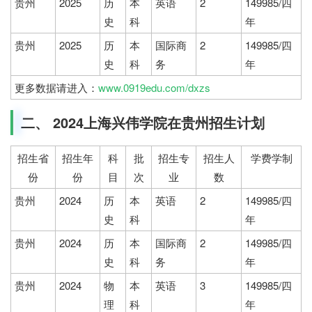
贵州
2025
历
本
英语
2
149985/四
史
科
年
贵州
2025
历
本
国际商
2
149985/四
史
科
务
年
更多数据请进入：
www.0919edu.com/dxzs
二、 2024上海兴伟学院在贵州招生计划
招生省
招生年
科
批
招生专
招生人
学费学制
份
份
目
次
业
数
贵州
2024
历
本
英语
2
149985/四
史
科
年
贵州
2024
历
本
国际商
2
149985/四
史
科
务
年
贵州
2024
物
本
英语
3
149985/四
理
科
年