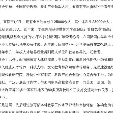
员会委员、全国优秀教师、泰山产业领军人才、省市有突出贡献的中青年
、直辖市)招生，现有全日制在校生25000余人，其中本科生23000余人，
士研究生58人。近年来，学生先后获得世界大学生超级计算机竞赛“最高
创新奖励基金支持的“小平科技创新团队”等荣誉称号，在国际国内学科专
创业大赛等活动中屡获佳绩。近年来，应届毕业生升学率保持在20%以上
逐年攀升，学校人才培养质量得到用人单位和社会各界的广泛赞誉。
社会为己任，面向国家重大战略需求，主动对接山东新时代现代化强省和
深入推进人才培养、科技支持、文化教育和高端智库等服务，先后建设潍
村现代化研究院、潍坊企业家学院、科教产融合创新中心等合作平台，为
贡献。广泛开展合作办学，与国内多所高校交流合作，同英国、法国、美
大利亚等20多个国家和地区的80多所高校建立了友好交流与合作关系，
学习。
长足进展，先后通过教育部本科教学工作水平评估和审核评估，被确定为
国家教育改革试验区首批试点建设的省教师教育基地、国家特殊教育师资