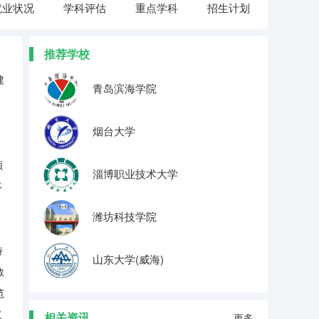
就业状况
学科评估
重点学科
招生计划
推荐学校
、
建
青岛滨海学院
高
烟台大学
领
淄博职业技术大学
事
潍坊科技学院
特
山东大学(威海)
教
范
范
相关资讯
更多