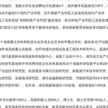
实验区、省级大学生创业孵化示范基地4个，校外教学实践基地708个，
业合作建设5个现代产业学院，其中潍柴产业学院入选省首批现代产业学
批工信部首批“专精特新产业学院”建设项目，歌尔科技产业学院入选首批
部“国培计划”特殊教育骨干教师培训项目，承担国家教育体制改革试验区
2个省级重点学科和民俗文化学省文化艺术科学重点学科。建有多光子纠缠
物学省高校重点实验室，光纤传感与光电信息省工程技术研究中心、蔬菜
、现代蔬菜种业省高校协同创新中心、省级工业设计中心，省民俗文化产
科研究基地和中华优秀传统文化传承基地等20个省级科研创新平台和29
子信息技术研究院、机器视觉与模式识别研究所、新能源汽车技术研究所
化研究院、岳镇海渎研究院、潍坊金融财政研究院、节能研究院等62个研
坊学院学报》。近年来，承担国家级项目130余项、省部级项目1350余
中专任教师1569人，高级职称人员690人，博士生、硕士生导师160余人
员、享受国务院政府特殊津贴专家、教育部教学指导委员会委员、全国普