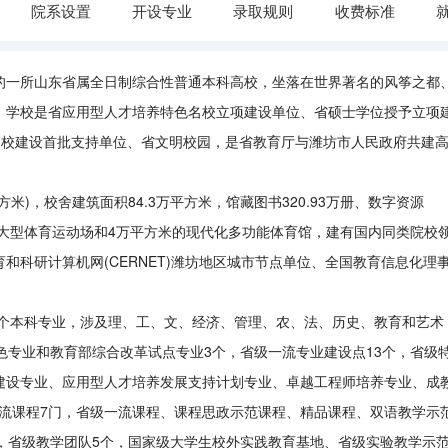
院系设置
开设专业
录取规则
收费标准
的一所山东省属全日制综合性普通本科高校，坐落在世界著名的风筝之都
。学校是省应用型人才培养特色名校立项建设单位、省硕士学位授予立项
高校建设首批支持单位、省文明校园，是省教育厅与潍坊市人民政府共建
平方米)，校舍建筑面积84.3万平方米，馆藏图书320.93万册、数字资源
准的大型体育运动场和4万平方米的现代化多功能体育馆，建有国内同类院校
和科研计算机网(CERNET)潍坊地区城市节点单位、全国教育信息化理
4个本科专业，涉及理、工、文、经济、管理、农、法、历史、教育和艺术
色专业和教育部综合改革试点专业3个，省级一流专业建设点13个，省级
建设专业、应用型人才培养发展支持计划专业、卓越工程师培养专业、成
一流课程7门，省级一流课程、课程思政示范课程、精品课程、双语教学示
门，省级教学团队5个，国家级大学生校外实践教育基地、省级实验教学示