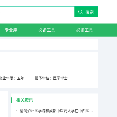
搜索
专业库
必备工具
必备工具
修业年限：五年
授予学位：医学学士
相关资讯
请问泸州医学院和成都中医药大学在中西医临床医学这个专业上哪个好些啊 ？