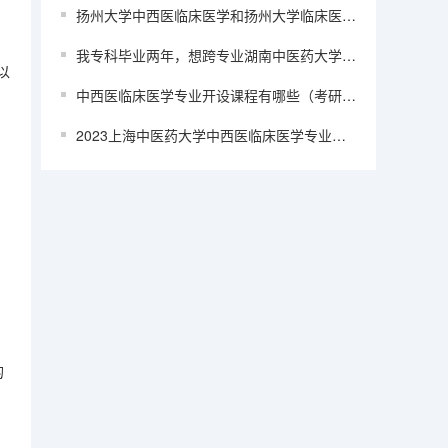
扬州大学中西医临床医学和扬州大学临床医学哪个好?
我专科毕业两年，想跨专业湖南中医药大学中西医临床医学或者中医临床医学，能报考吗？
以
中西医临床医学专业开设课程有哪些（考研方向）
2023上海中医药大学中西医临床医学专业分数线是多少(历年分数线汇总)
；
的