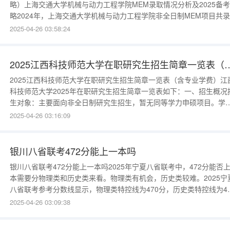
略）上海交通大学机械与动力工程学院MEM录取情况分析及2025备
略2024年，上海交通大学机械与动力工程学院非全日制MEM项目共
203名学生，录取分数线表现出一定的集中趋势。初试分数区间在176
2025-04-26 03:58:24
250分，其中200分左右的考生录取概率较高。高分段考生数量较往年
所减少，这对2025年的考生来说，意味着竞
2025江西科技师范大学在职研究生招生简章一览表（含专业学费）
2025江西科技师范大学在职研究生招生简章一览表（含专业学费）江
科技师范大学2025年在职研究生招生简章一览表如下：一、招生概况
生对象：主要面向非全日制研究生招生，暂无同等学力申硕项目。学
制：34年。学费区间：3.64.8万元，具体根据各专业有所差异。二、
2025-04-26 03:16:09
生学院及专业学院涵盖：信息与机电工程学院、美术学院等16个学院
研究
银川八省联考472分能上一本吗
银川八省联考472分能上一本吗2025年宁夏八省联考中，472分能否
本需要分物理类和历史类来看。物理类有机会，历史类较难。2025宁
八省联考参考分数线显示，物理类特控线为470分，历史类特控线为49
分。通常来说，特控线可看作一本线的参考。如果考生是物理类，47
2025-04-26 03:09:38
超过了特控线，理论上具备报考一本院校的资格。但最终能否被一本
校录取，还受多种因素影响，如考生的全省排名、所报院校