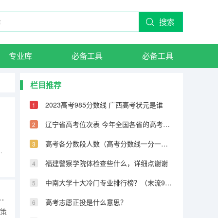
搜索
专业库
必备工具
必备工具
栏目推荐
2023高考985分数线 广西高考状元是谁
辽宁省高考位次表 今年全国各省的高考志愿填报时间是几号？
高考各分数段人数（高考分数线一分一段表）
成
福建警察学院体检查些什么，详细点谢谢
33
中南大学十大冷门专业排行榜？（末流985大学名单：最冷门的10所985大学（分数较低））
备考策略）（2025同济大学MEM工程管理硕士奖学金方案公布！）
高考志愿正投是什么意思？
考策