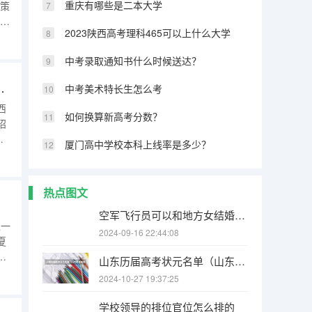
重庆有哪些是二本大学
考策
录取
2023陕西高考理科465可以上什么大学
至
有
中考录取通知书什么时候送达？
（2025年厦门大学在职研究生报考指南）
中考美术特长生怎么考
西
如何换算新高考分数？
招
厦门高中学校本科上线率是多少？
招
。
热点图文
空军飞行员可以和地方女结婚不？（1964年9月，人民空军第二批女飞行员_____被空军授予“优秀女飞行员”荣誉称号。）
上一
2024-09-16 22:44:08
夏
0
山东历届高考状元名单（山东高考最高分状元）
2分
2024-10-27 19:37:25
院
学校领导的排位官位怎么排的