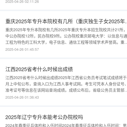
询笔试成绩、笔试最低控制分数线以及是否成功进入面试（或体能测
2025-04-26 02:11:26
评）阶段。对于报考公安机关、省司法厅监狱系统人民警察职位和检
院系统司法警察职位的考生，体能测评是面试前的重要环节。考
重庆2025年专升本院校
重庆2025年专升本院校有几所2025年重庆专升本招生院校共计21所
中公办院校12所，民办院校9所。公办院校重庆邮电大学：以信息与
工程为特色的工科大学，电子信息、通信工程等领域学术声誉高。重
交通大学：以交通运输工程为特色，在交通运输、物流管理等领域专
2025-04-26 01:45:57
实力强。重庆医科大学：医学特色的综合性大学，医学、药学领域学
水平高，临床实践经验丰富
江西2025省考什么时候出成绩
江西2025省考什么时候出成绩2025年江西省公务员考试笔试成绩将于
月上中旬公布，查询入口为江西人事考试网。考生可凭本人身份证号
准考证号等信息在该网站查询成绩。成绩公布后，省级公务员主管部
会区分不同情况，分级分类划定最低合格分数线，只有达到分数线的
2025-04-26 01:36:43
生才有机会进入后续面试环节。按照日程安排，4月中旬会发布第一批
闱名单和调剂公告，随后开启网上调剂并公布调剂入闱名单。从
2025年辽宁专升本能考公办院校吗
2024年春季征兵体检和入伍时间2024年春季征兵体检和入伍时间：男