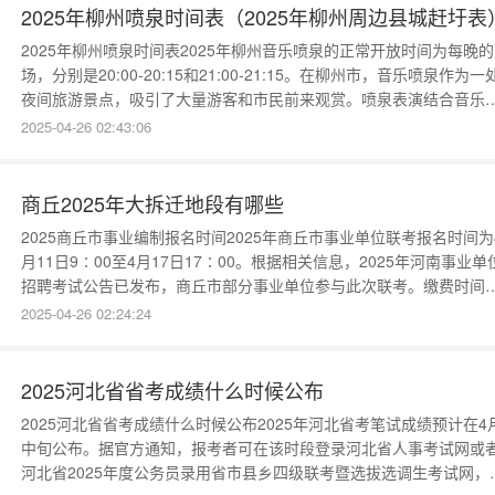
2025年柳州喷泉时间表（2025年柳州周边县城赶圩表
2025年柳州喷泉时间表2025年柳州音乐喷泉的正常开放时间为每晚
场，分别是20:00-20:15和21:00-21:15。在柳州市，音乐喷泉作为一
夜间旅游景点，吸引了大量游客和市民前来观赏。喷泉表演结合音乐
灯光，为观众带来视觉与听觉的双重享受。根据公开发布的信息，柳
2025-04-26 02:43:06
音乐喷泉在2025年保持了稳定的开放时间，即每晚8点和9点各有一场
演，每场表演持续15分钟。这
商丘2025年大拆迁地段有哪些
2025商丘市事业编制报名时间2025年商丘市事业单位联考报名时间为
月11日9∶00至4月17日17∶00。根据相关信息，2025年河南事业单
招聘考试公告已发布，商丘市部分事业单位参与此次联考。缴费时间为
月12日9:00至4月18日17:00。此次招聘考试分为综合类、教育类、卫
2025-04-26 02:24:24
类三个类别。综合类笔试科目为《职业能力测验》《公共基础知识》
科；教育类笔试科目为《职业能力测验
2025河北省省考成绩什么时候公布
2025河北省省考成绩什么时候公布2025年河北省考笔试成绩预计在4
中旬公布。据官方通知，报考者可在该时段登录河北省人事考试网或
河北省2025年度公务员录用省市县乡四级联考暨选拔选调生考试网，