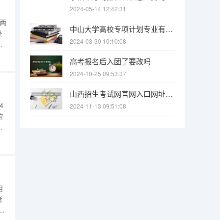
）
2024-05-14 12:42:31
的两
中山大学高校专项计划专业有哪些
处
2024-03-30 10:10:08
和
州
高考报名后入团了要改吗
表
2024-10-25 09:53:37
山西招生考试网官网入口网址：http://www.sxkszx.cn/ 山西招生考试网官网报名系统登录网址：http://www.sxkszx.cn/index.html
4
2024-11-13 09:51:08
位
4
生
两
月
者
查