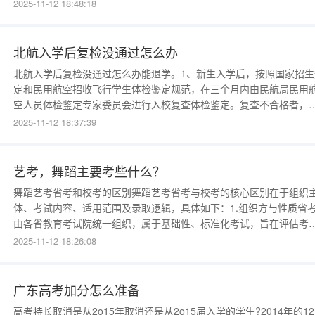
加分政策的群体主要涉及烈士子女、在服役期间荣立二等功以上或被
2025-11-12 18:48:18
区（原大军区）以上单位授予荣誉称号的退役军人、归侨、华侨子女
归侨子女和台湾省籍（含台湾户籍）考生等，但并未将少数
北航入学后复检没通过怎么办
北航入学后复检没通过怎么办能退学。1、新生入学后，按照国家招生
定和民用航空招收飞行学生体检鉴定规范，在三个月内由民航局民用
空人员体检鉴定专家委员会进行入校复查体检鉴定。复查不合格者，
学校区别情况，予以处理，直至取消学籍。2、凡属弄虚作假、徇私舞
2025-11-12 18:37:39
取得学籍者，一经查实，学校即取消其学籍。情节恶劣的，提请有关
门查究。江西省民航招飞分数线大概要多少飞行员的体检具体要求可
百度
艺考，舞蹈主要考些什么？
舞蹈艺考省考和校考的区别舞蹈艺考省考与校考的核心区别在于组织
体、考试内容、适用范围及录取逻辑，具体如下：1.组织方与性质省
由各省教育考试院统一组织，属于基础性、标准化考试，旨在评估考
舞蹈专业的基础能力（如基本功、表现力），为高校招生提供统一评
2025-11-12 18:26:08
标准。校考则由各高校自主命题，属于选拔性、个性化考试，重点考
考生与本校教学特色的匹配度及专业潜质。2
广东高考加分怎么准备
高考特长取消是从2o15年取消还是从2o15届入学的学生?2014年的1