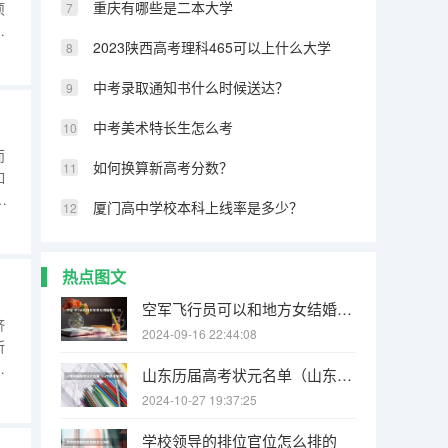
重庆有哪些是二本大学
项
检
2023陕西高考理科465可以上什么大学
和
室
中考录取通知书什么时候送达？
和
中考美术特长生怎么考
而
如何换算新高考分数？
如
上
厦门高中学校本科上线率是多少？
役
）
热点图文
空军飞行员可以和地方女结婚不？（1964年9月，人民空军第二批女飞行员_____被空军授予“优秀女飞行员”荣誉称号。）
济
2024-09-16 22:44:08
所
庭
山东历届高考状元名单（山东高考最高分状元）
，
2024-10-27 19:37:25
增
学校领导的排位官位怎么排的