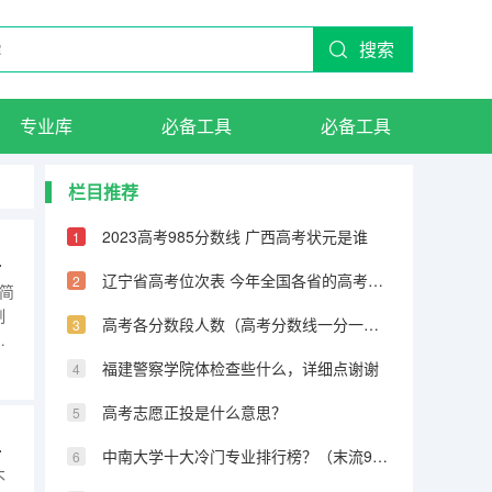
搜索
专业库
必备工具
必备工具
栏目推荐
2023高考985分数线 广西高考状元是谁
学大学要求）
辽宁省高考位次表 今年全国各省的高考志愿填报时间是几号？
生简
制
高考各分数段人数（高考分数线一分一段表）
校
仁
福建警察学院体检查些什么，详细点谢谢
，
高考志愿正投是什么意思？
疤不可以吗？
中南大学十大冷门专业排行榜？（末流985大学名单：最冷门的10所985大学（分数较低））
不