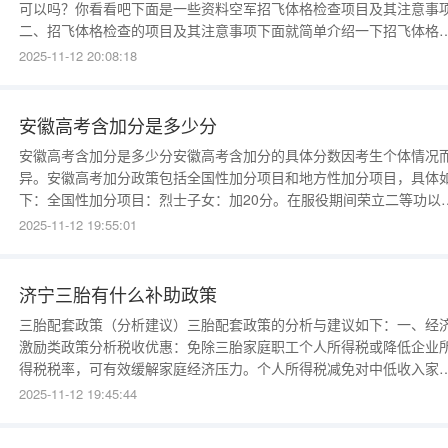
可以吗？你看看吧下面是一些资料空军招飞体格检查项目及其注意事
二、招飞体格检查的项目及其注意事项下面就简单介绍一下招飞体格
查的项目及其注意事项。希望参加招飞体检的学生有足够的思想准备
2025-11-12 20:08:18
心理准备。（一）眼科眼科检查一般按项目的不同，分别有明室和暗
进行。第一次进入眼科检查在明室进行。检查远视力、近视力、色觉
安徽高考含加分是多少分
安徽高考含加分是多少分安徽高考含加分的具体分数因考生个体情况
异。安徽高考加分政策包括全国性加分项目和地方性加分项目，具体
下：全国性加分项目：烈士子女：加20分。在服役期间荣立二等功以
或被战区以上单位授予荣誉称号的退役军人：加20分。自主就业的退
2025-11-12 19:55:01
士兵：加10分。归侨、华侨子女、归侨子女和台湾省籍（含台湾户籍
考生
济宁三胎有什么补助政策
三胎配套政策（分析建议）三胎配套政策的分析与建议如下：一、经
激励类政策分析税收优惠：免除三胎家庭职工个人所得税或降低企业
得税税率，可有效缓解家庭经济压力。个人所得税减免对中低收入家
意义重大，企业所得税优惠则可能激励企业为生育员工提供额外福利
2025-11-12 19:45:44
形成社会支持网络。契税减免与购房支持：双向免除置换房产契税、
加购房指标、提供房贷利率七折优惠，直接降低生育家