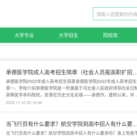
大学专业
大学招生
院校库
承德医学院成人高考招生简章（社会人员报高职扩招国控医
承德医学院2022年成人高考招生简章承德医学院2022年成人高考招
章一、学校介绍承德医学院是一所隶属于河北省人民政府领导的全日
高等医学本科院校，坐落在历史文化名城——承德市。建校以来，学
秉承“政治坚定、仁爱至诚、敬佑生命、甘于奉献”的承医精神，坚持“
2025-11-12 20:16:20
爱至诚知行合一”的办学理念，恪守“严谨、求实、勤奋、创新”的校训
坚持社会主义办学方向，牢记立德树人的根本任务，
当飞行员有什么要求？航空学院到高中招人有什么要求吗？身上有
当飞行员有什么要求？航空学院到高中招人有什么要求吗？身上有疤