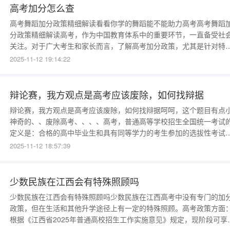
高考加分怎么查
高考舞蹈加分政策精细解读看看你学的舞蹈能不能助力高考高考舞蹈
分政策精细解读高考，作为中国教育体系中的重要环节，一直备受社
关注。对于广大考生和家长而言，了解高考加分政策，尤其是针对特
才艺如舞蹈的加分政策，显得尤为重要。以下是对高考舞蹈加分政策
2025-11-12 19:14:22
详细解读。一、高考加分方式概述高考加分政策旨在鼓励学生在学业
外发展特长，促进多元化发展。根据相关政策，考生可通过多种
辩论赛，我方观点是高考应该废除，如何找辩据
辩论赛，我方观点是高考应该废除，如何找辩据呵呵，这个题目有点
神奇的、、废除高考、、、、高考，普通高等学校招生全国统一考试
定义是：合格的高中毕业生和具有同等学力的考生参加的选拔性考试
高等学校根据考生成绩，按已确定的招生计划，德、智、体全面衡量
2025-11-12 18:57:39
择优录取。因此，高考应具有较高的信度、效度，必要的区分度和适
的难度。从这个定义上来说，高考时一个有区分性质的选拔性考试，
个特点就决定了
少数民族在江西会有特殊照顾吗
少数民族在江西会有特殊照顾吗少数民族在江西高考中没有专门的加
政策，但在生活和其他升学途径上有一定的特殊照顾。高考政策方面
根据《江西省2025年普通高校招生工作实施意见》规定，现阶段可享