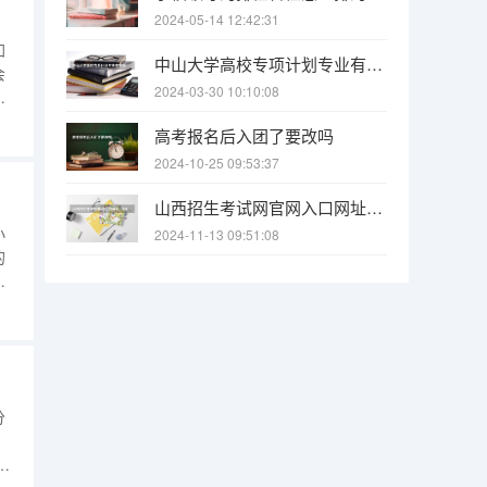
2024-05-14 12:42:31
加
中山大学高校专项计划专业有哪些
会
2024-03-30 10:10:08
定
的
高考报名后入团了要改吗
之
2024-10-25 09:53:37
山西招生考试网官网入口网址：http://www.sxkszx.cn/ 山西招生考试网官网报名系统登录网址：http://www.sxkszx.cn/index.html
小
2024-11-13 09:51:08
的
。
，
当
这
分
：
受